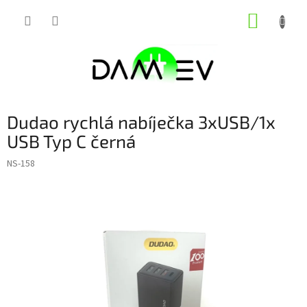
Přejít
NÁKUP
na
obsah
KOŠÍK
Dudao rychlá nabíječka 3xUSB/1x
USB Typ C černá
NS-158