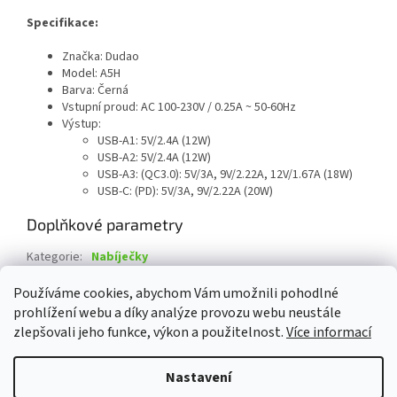
Specifikace:
Značka: Dudao
Model: A5H
Barva: Černá
Vstupní proud: AC 100-230V / 0.25A ~ 50-60Hz
Výstup:
USB-A1: 5V/2.4A (12W)
USB-A2: 5V/2.4A (12W)
USB-A3: (QC3.0): 5V/3A, 9V/2.22A, 12V/1.67A (18W)
USB-C: (PD): 5V/3A, 9V/2.22A (20W)
Doplňkové parametry
Kategorie
:
Nabíječky
Záruka
:
2 roky
Používáme cookies, abychom Vám umožnili pohodlné
prohlížení webu a díky analýze provozu webu neustále
Z
zlepšovali jeho funkce, výkon a použitelnost.
Více informací
á
Vytvořil Shoptet
p
Nastavení
a