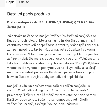
Popis
Diskuze
Detailní popis produktu
Dudao nabíječka 4xUSB (1xUSB-C/3xUSB-A) QC3.0 PD 20W
černá (A5H)
Záleží vám na čase při nabíjení zařízení? Nástěnná nabíječka od
Dudao je technologie, která vám umožní dosáhnout maximální
efektivity a zároveň bezpečnosti a stability práce i při nabíjení 4
zařízení najednou, takže můžete nabíjet své zařízení ve velmi
krátkém čase! S touto nabíječkou můžete napájet téměř jakékoli
zařízení. Nabíječka má 2 typy USB: USB-A a USB-C. Příslušenství je
také kompatibilní s protokoly rychlého nabíjení PD a QC3.0, které
v kombinaci s výkonem poskytují vynikající výsledky a zajišťují
maximální komfort používání. Uvnitř nabíječky je také čip, jehož
hlavním úkolem je zajistit, aby se zařízení nepřebíjela.
Nabíječka vám umožní vzdát se nošení dalších
nabíječek s
sebou. To vše díky designu se 4 výstupy. Je to rozhodně
praktičtější řešení a zabírá méně místa v kabelce nebo batohu.
Další výhodou tohoto řešení je schopnost nabíjet
několik
zařízení
současně, zabírající pouze jednu zásuvku.