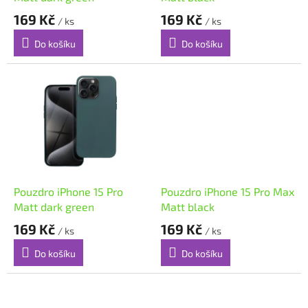
k
169 Kč
169 Kč
/ ks
/ ks
t
ů
Do košíku
Do košíku
Pouzdro iPhone 15 Pro
Pouzdro iPhone 15 Pro Max
Matt dark green
Matt black
169 Kč
169 Kč
/ ks
/ ks
Do košíku
Do košíku