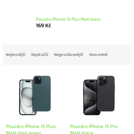
Pouzdro iPhone 16 Plus Matt black
169 Kč
Ř
a
Nejlevnější
Nejdražší
Nejprodávanější
Abecedně
z
e
V
n
ý
í
p
p
i
r
s
o
p
d
r
u
o
k
d
t
Pouzdro iPhone 15 Plus
Pouzdro iPhone 15 Pro
u
ů
Matt dark green
Matt black