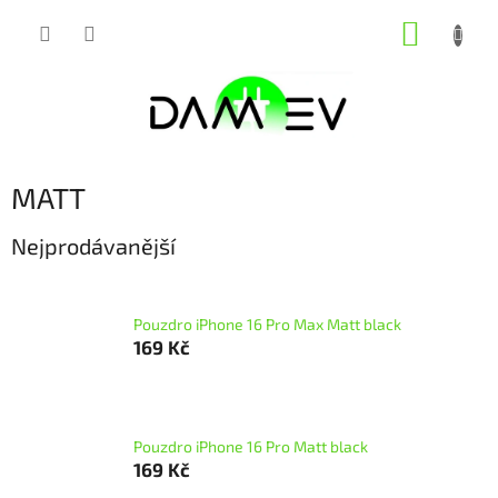
Přejít
NÁKUP
na
obsah
KOŠÍK
MATT
Nejprodávanější
Pouzdro iPhone 16 Pro Max Matt black
169 Kč
Pouzdro iPhone 16 Pro Matt black
169 Kč