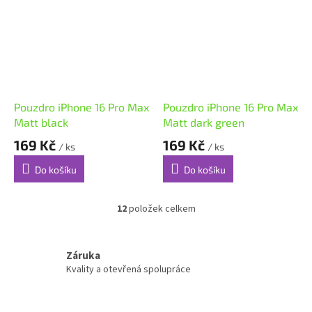
Pouzdro iPhone 16 Pro Max
Pouzdro iPhone 16 Pro Max
Matt black
Matt dark green
169 Kč
169 Kč
/ ks
/ ks
Do košíku
Do košíku
12
položek celkem
O
v
l
á
Záruka
d
Kvality a otevřená spolupráce
a
c
í