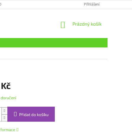
OBNÍCH ÚDAJŮ
Přihlášení
NÁKUPNÍ
Prázdný košík
KOŠÍK
 Kč
 doručení
Přidat do košíku
informace