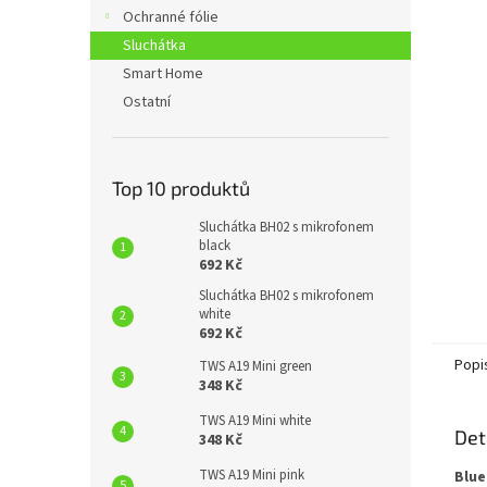
n
Ochranné fólie
e
Sluchátka
l
Smart Home
Ostatní
Top 10 produktů
Sluchátka BH02 s mikrofonem
black
692 Kč
Sluchátka BH02 s mikrofonem
white
692 Kč
Popi
TWS A19 Mini green
348 Kč
TWS A19 Mini white
Det
348 Kč
TWS A19 Mini pink
Blue