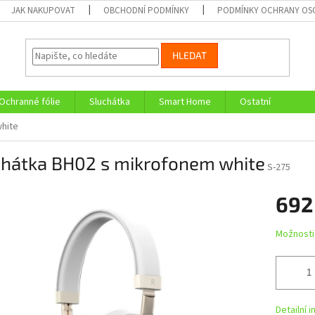
JAK NAKUPOVAT
OBCHODNÍ PODMÍNKY
PODMÍNKY OCHRANY OS
HLEDAT
Ochranné fólie
Sluchátka
Smart Home
Ostatní
white
chátka BH02 s mikrofonem white
S-275
692
Měrná
Možnosti
cena:
Detailní 