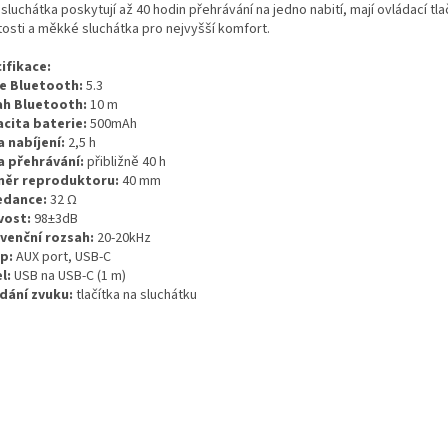
sluchátka poskytují až 40 hodin přehrávání na jedno nabití, mají ovládací tla
tosti a měkké sluchátka pro nejvyšší komfort.
ifikace:
e Bluetooth:
5.3
h Bluetooth:
10 m
cita baterie:
500mAh
 nabíjení:
2,5 h
 přehrávání:
přibližně 40 h
ěr reproduktoru:
40 mm
edance:
32 Ω
ivost:
98±3dB
venční rozsah:
20-20kHz
up:
AUX
port,
USB-C
l:
USB
na
USB-C
(1 m)
dání zvuku:
tlačítka na sluchátku