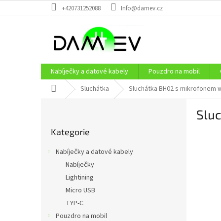
Přejít
+420731252088
Info@damev.cz
na
obsah
Nabíječky a datové kabely
Pouzdro na mobil
Domů
Sluchátka
Sluchátka BH02 s mikrofonem 
P
Slu
o
Přeskočit
s
Kategorie
kategorie
t
r
Nabíječky a datové kabely
a
Nabíječky
n
Lightining
n
í
Micro USB
p
TYP-C
a
Pouzdro na mobil