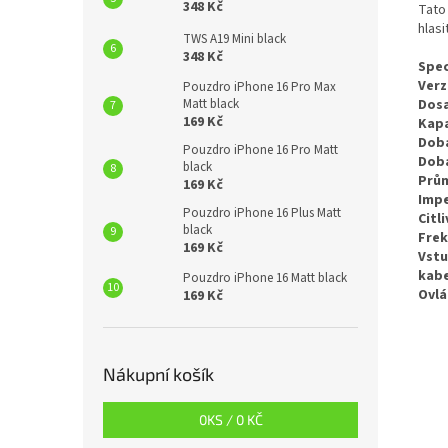
348 Kč
Tato 
hlasi
TWS A19 Mini black
348 Kč
Spec
Verz
Pouzdro iPhone 16 Pro Max
Dosa
Matt black
169 Kč
Kapa
Doba
Pouzdro iPhone 16 Pro Matt
Doba
black
Prům
169 Kč
Imp
Pouzdro iPhone 16 Plus Matt
Citl
black
Frek
169 Kč
Vst
kabe
Pouzdro iPhone 16 Matt black
Ovlá
169 Kč
Nákupní košík
0
KS /
0 KČ