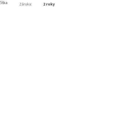
čítka
Záruka
:
2 roky