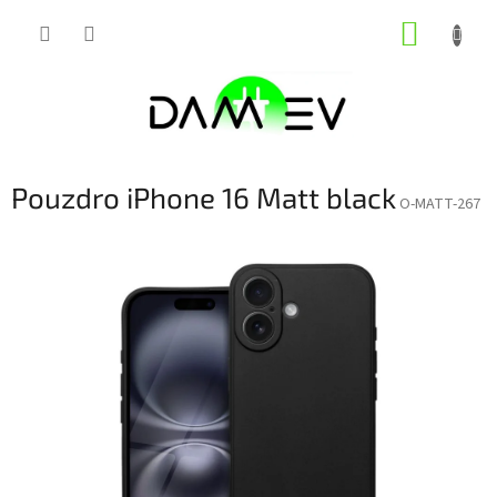
Přejít
NÁKUP
na
obsah
KOŠÍK
Pouzdro iPhone 16 Matt black
O-MATT-267