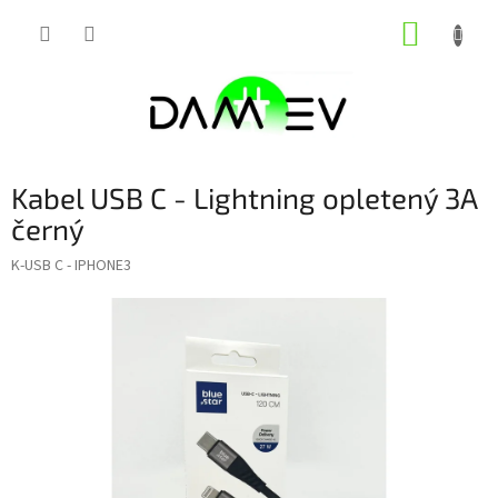
Přejít
NÁKUP
na
obsah
KOŠÍK
Kabel USB C - Lightning opletený 3A
černý
K-USB C - IPHONE3