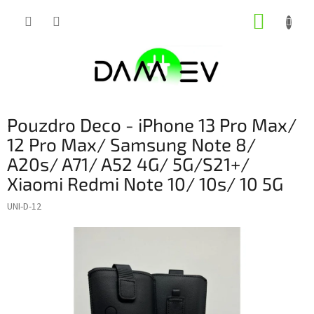
Přejít
NÁKUP
na
obsah
KOŠÍK
Pouzdro Deco - iPhone 13 Pro Max/
12 Pro Max/ Samsung Note 8/
A20s/ A71/ A52 4G/ 5G/S21+/
Xiaomi Redmi Note 10/ 10s/ 10 5G
UNI-D-12