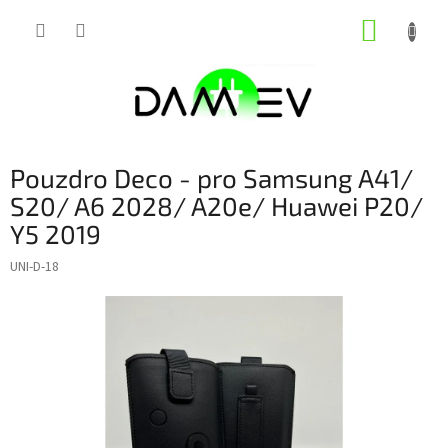
Přejít
NÁKUP
na
obsah
KOŠÍK
Pouzdro Deco - pro Samsung A41/
S20/ A6 2028/ A20e/ Huawei P20/
Y5 2019
UNI-D-18