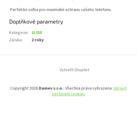
Perfektní
volba
pro
maximální
ochranu
vašeho
telefonu.
Doplňkové parametry
Kategorie
:
SLIDE
Záruka
:
2 roky
Z
á
Vytvořil Shoptet
p
a
t
Copyright 2026
Damev s.r.o.
. Všechna práva vyhrazena.
Upravit
í
nastavení cookies