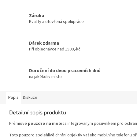
Záruka
Kvality a otevřená spolupráce
Dárek zdarma
Při objednávce nad 1500,-kč
Doručení do dvou pracovních dnů
na jakékoliv místo
Popis
Diskuze
Detailní popis produktu
Prémiové
pouzdro
na
mobil
s
integrovaným
posuvníkem
pro
ochra
Toto
pouzdro
spolehlivě
chrání
objektiv
vašeho
mobilního
telefonu
p