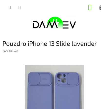
Přejít
NÁKUP
na
obsah
KOŠÍK
Pouzdro iPhone 13 Slide lavender
O-SLIDE-70