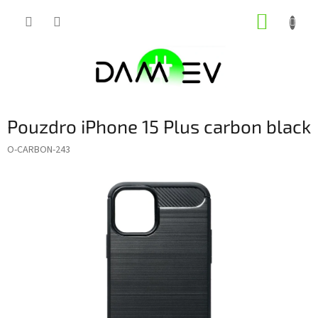
Přejít
NÁKUP
na
obsah
KOŠÍK
Pouzdro iPhone 15 Plus carbon black
O-CARBON-243