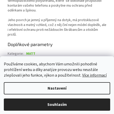
termoplastického polyuretanu, které se dokonale přizpůsobí
konturám vašeho telefonu a poskytne mu ochranu před
oděrkami a špínou.
Jeho povrch je jemný a příjemný na dotyk, má protiskluzové
vlastnosti a matný vzhled, což z něj činí nejen módní doplněk, ale
i efektivní ochranu proti nežádoucím škrábancům a otiskům
prstů.
Doplňkové parametry
Kategorie
:
MATT
Záruka
:
2 roky
Používáme cookies, abychom Vám umožnili pohodlné
prohlížení webu a díky analýze provozu webu neustále
Z
zlepšovali jeho funkce, výkon a použitelnost.
Více informací
á
Vytvořil Shoptet
p
Nastavení
a
t
Copyright 2026
Damev s.r.o.
. Všechna práva vyhrazena.
Upravit
í
Souhlasím
nastavení cookies