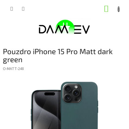
Přejít
NÁKUP
na
obsah
KOŠÍK
Pouzdro iPhone 15 Pro Matt dark
green
O-MATT-248