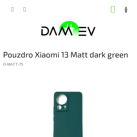
Přejít
NÁKUP
na
obsah
KOŠÍK
Pouzdro Xiaomi 13 Matt dark green
O-MATT-75