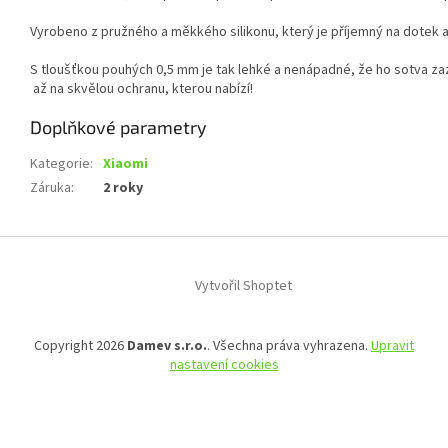
Vyrobeno z pružného a měkkého silikonu, který je příjemný na dotek
S tloušťkou pouhých 0,5 mm je tak lehké a nenápadné, že ho sotva z
až na skvělou ochranu, kterou nabízí!
Doplňkové parametry
Kategorie
:
Xiaomi
Záruka
:
2 roky
Z
á
Vytvořil Shoptet
p
a
t
Copyright 2026
Damev s.r.o.
. Všechna práva vyhrazena.
Upravit
í
nastavení cookies