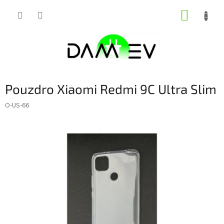
Přejít
NÁKUP
na
obsah
KOŠÍK
Pouzdro Xiaomi Redmi 9C Ultra Slim
O-US-66