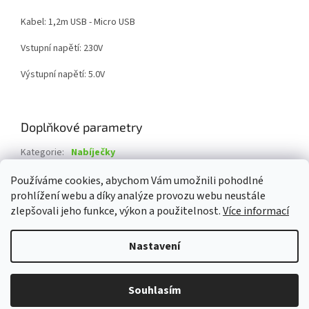
Kabel: 1,2m USB - Micro USB
Vstupní napětí: 230V
Výstupní napětí: 5.0V
Doplňkové parametry
Kategorie
:
Nabíječky
Záruka
:
2 roky
Používáme cookies, abychom Vám umožnili pohodlné
prohlížení webu a díky analýze provozu webu neustále
Z
zlepšovali jeho funkce, výkon a použitelnost.
Více informací
á
Vytvořil Shoptet
p
Nastavení
a
t
Copyright 2026
Damev s.r.o.
. Všechna práva vyhrazena.
Upravit
í
Souhlasím
nastavení cookies