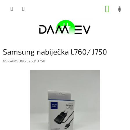
Přejít
NÁKUP
na
obsah
KOŠÍK
Samsung nabíječka L760/ J750
NS-SAMSUNG L760/ J750