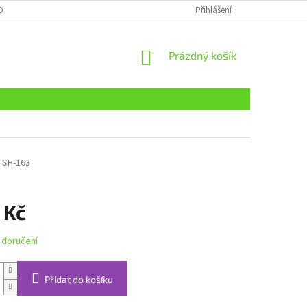
OBNÍCH ÚDAJŮ
Přihlášení
NÁKUPNÍ
Prázdný košík
KOŠÍK
SH-163
 Kč
 doručení
Přidat do košíku