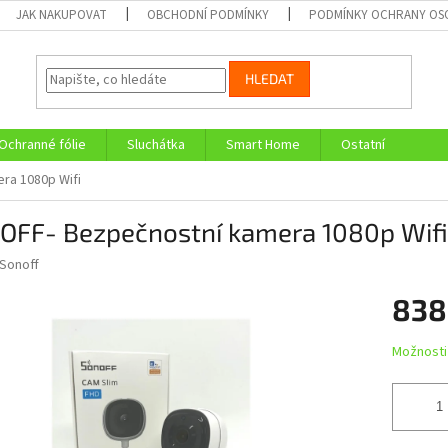
JAK NAKUPOVAT
OBCHODNÍ PODMÍNKY
PODMÍNKY OCHRANY OS
HLEDAT
Ochranné fólie
Sluchátka
Smart Home
Ostatní
ra 1080p Wifi
OFF- Bezpečnostní kamera 1080p Wifi
Sonoff
838
Měrná
Možnosti
cena: