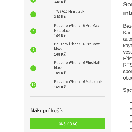
348 Kč
So
TWS A19 Mini black
in
348 Kč
Pouzdro iPhone 16 Pro Max
Bezd
Matt black
Kam
169 Kč
auto
Pouzdro iPhone 16 Pro Matt
když
black
vest
169 Kč
Přís
Pouzdro iPhone 16 Plus Matt
RTSP
black
spol
169 Kč
obo
Pouzdro iPhone 16 Matt black
169 Kč
Spe
Nákupní košík
0
KS /
0 KČ