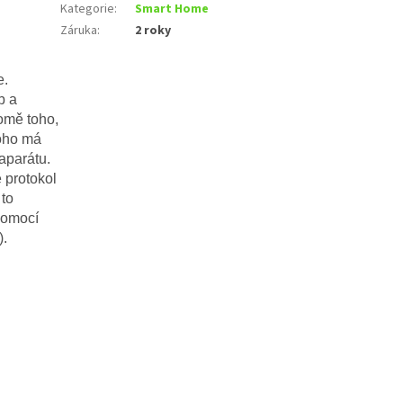
Kategorie
:
Smart Home
Záruka
:
2 roky
e.
b a
omě toho,
toho má
aparátu.
 protokol
 to
pomocí
).