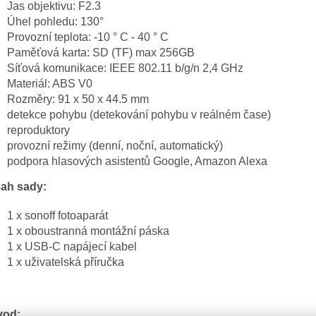
Jas objektivu: F2.3
Úhel pohledu: 130°
Provozní teplota: -10 ° C - 40 ° C
Paměťová karta: SD (TF) max 256GB
Síťová komunikace: IEEE 802.11 b/g/n 2,4 GHz
Materiál: ABS V0
Rozměry: 91 x 50 x 44.5 mm
detekce pohybu (detekování pohybu v reálném čase)
reproduktory
provozní režimy (denní, noční, automatický)
podpora hlasových asistentů Google, Amazon Alexa
ah sady:
1 x sonoff fotoaparát
1 x oboustranná montážní páska
1 x USB-C napájecí kabel
1 x uživatelská příručka
od: