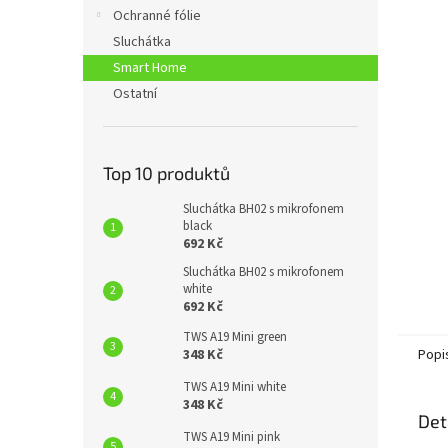
n
Ochranné fólie
e
Sluchátka
l
Smart Home
Ostatní
Top 10 produktů
Sluchátka BH02 s mikrofonem
black
692 Kč
Sluchátka BH02 s mikrofonem
white
692 Kč
TWS A19 Mini green
Popi
348 Kč
TWS A19 Mini white
348 Kč
Det
TWS A19 Mini pink