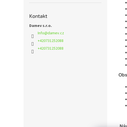
Kontakt
Damev s.r.o.
Info
@
damev.cz
+420731252088
+420731252088
Obs
Náv