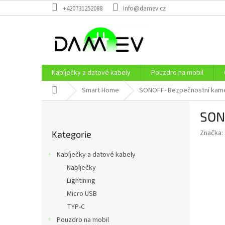
Přejít
+420731252088
Info@damev.cz
na
obsah
Nabíječky a datové kabely
Pouzdro na mobil
Domů
Smart Home
SONOFF- Bezpečnostní kame
P
SON
o
Přeskočit
s
Značka:
Kategorie
kategorie
t
r
Nabíječky a datové kabely
a
Nabíječky
n
Lightining
n
í
Micro USB
p
TYP-C
a
Pouzdro na mobil