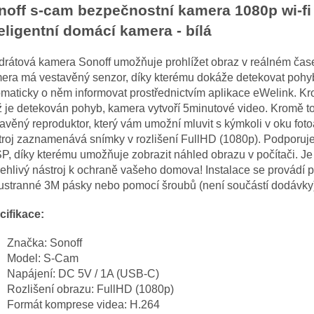
noff s-cam bezpečnostní kamera 1080p wi-fi
teligentní domácí kamera - bílá
rátová kamera Sonoff umožňuje prohlížet obraz v reálném čas
era má vestavěný senzor, díky kterému dokáže detekovat pohy
maticky o něm informovat prostřednictvím aplikace eWelink. Kr
 je detekován pohyb, kamera vytvoří 5minutové video. Kromě 
avěný reproduktor, který vám umožní mluvit s kýmkoli v oku foto
troj zaznamenává snímky v rozlišení FullHD (1080p). Podporuje
, díky kterému umožňuje zobrazit náhled obrazu v počítači. Je
ehlivý nástroj k ochraně vašeho domova! Instalace se provádí 
ustranné 3M pásky nebo pomocí šroubů (není součástí dodávky
cifikace:
Značka: Sonoff
Model: S-Cam
Napájení: DC 5V / 1A (USB-C)
Rozlišení obrazu: FullHD (1080p)
Formát komprese videa: H.264