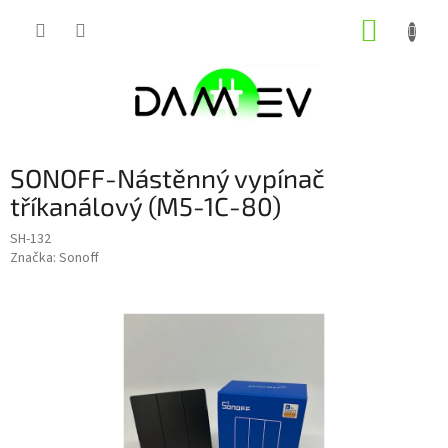
Přejít
NÁKUP
na
obsah
KOŠÍK
SONOFF-Nástěnný vypínač
tříkanálový (M5-1C-80)
SH-132
Značka:
Sonoff