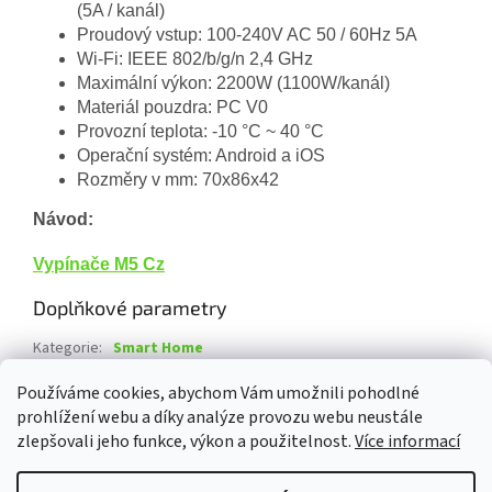
(5A / kanál)
Proudový vstup: 100-240V AC 50 / 60Hz 5A
Wi-Fi: IEEE 802/b/g/n 2,4 GHz
Maximální výkon: 2200W (1100W/kanál)
Materiál pouzdra: PC V0
Provozní teplota: -10 °C ~ 40 °C
Operační systém: Android a iOS
Rozměry v mm: 70x86x42
Návod:
Vypínače M5 Cz
Doplňkové parametry
Kategorie
:
Smart Home
Záruka
:
2 roky
Používáme cookies, abychom Vám umožnili pohodlné
prohlížení webu a díky analýze provozu webu neustále
Z
zlepšovali jeho funkce, výkon a použitelnost.
Více informací
á
Vytvořil Shoptet
p