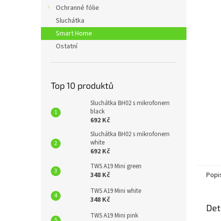
n
Ochranné fólie
e
Sluchátka
l
Smart Home
Ostatní
Top 10 produktů
Sluchátka BH02 s mikrofonem
black
692 Kč
Sluchátka BH02 s mikrofonem
white
692 Kč
TWS A19 Mini green
Popi
348 Kč
TWS A19 Mini white
348 Kč
Det
TWS A19 Mini pink