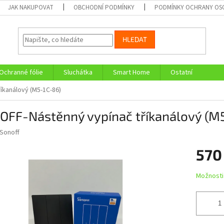
JAK NAKUPOVAT
OBCHODNÍ PODMÍNKY
PODMÍNKY OCHRANY OS
HLEDAT
Ochranné fólie
Sluchátka
Smart Home
Ostatní
íkanálový (M5-1C-86)
OFF-Nástěnný vypínač tříkanálový (M
Sonoff
570
Měrná
Možnosti
cena: