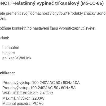
NOFF-Nástěnný vypínač tříkanálový (M5-1C-86)
te přeměnit svoji domácnost v chytrou? Produkty značky Sonof
žní.
ňuje konkrétního nastavení času vypnutí-zapnutí světel.
ádáni:
manuálně
hlasem
aplikací eWeLink
cifikace:
Proudový výstup: 100-240V AC 50 / 60Hz 10A
Proudový vstup: 100-240V AC 50 / 60Hz 5A
Wi-Fi: IEEE 802/b/g/n 2,4 GHz
Maximální výkon: 2200W
Materiál pouzdra: PC V0