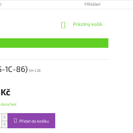
OBNÍCH ÚDAJŮ
Přihlášení
NÁKUPNÍ
Prázdný košík
KOŠÍK
5-1C-86)
SH-128
 Kč
 doručení
Přidat do košíku