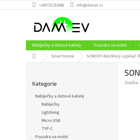
Přejít
+420731252088
Info@damev.cz
na
obsah
Nabíječky a datové kabely
Pouzdro na mobil
Domů
Smart Home
SONOFF-Nástěnný vypínač tř
P
SON
o
Přeskočit
s
Značka:
Kategorie
kategorie
t
r
Nabíječky a datové kabely
a
Nabíječky
n
Lightining
n
í
Micro USB
p
TYP-C
a
Pouzdro na mobil