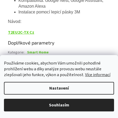
Kompatibilita: Google Nest, Google Assistant,
Amazon Alexa
Instalace pomocí lepicí pásky 3M
Návod:
T2EU2C-TX Cz
Doplňkové parametry
Kategorie
:
Smart Home
Záruka
:
2 roky
Používáme cookies, abychom Vám umožnili pohodlné
prohlížení webu a díky analýze provozu webu neustále
Z
zlepšovali jeho funkce, výkon a použitelnost.
Více informací
á
Vytvořil Shoptet
p
Nastavení
a
t
Copyright 2026
Damev s.r.o.
. Všechna práva vyhrazena.
Upravit
í
Souhlasím
nastavení cookies