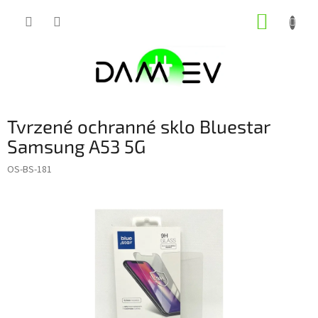
Přejít
NÁKUP
na
obsah
KOŠÍK
Tvrzené ochranné sklo Bluestar
Samsung A53 5G
OS-BS-181