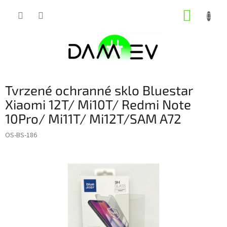
Přejít
NÁKUP
na
obsah
KOŠÍK
Tvrzené ochranné sklo Bluestar
Xiaomi 12T/ Mi10T/ Redmi Note
10Pro/ Mi11T/ Mi12T/SAM A72
OS-BS-186