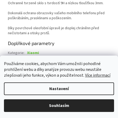
Ochranné tvrzené sklo s tvrdostí 9H a nízkou tloušťkou 3mm.
Dokonalá ochrana obrazovky vašeho mobilního telefonu před
poškrábáním, prasklinami a poškozením.
Díky povrchové oleofobní úpravě je displej chráněnn před
nečistotami a otisky prstů.
Doplňkové parametry
Kategorie
:
Xiaomi
Záruka
:
2 roky
Používáme cookies, abychom Vám umožnili pohodlné
prohlížení webu a díky analýze provozu webu neustále
Z
zlepšovali jeho funkce, výkon a použitelnost.
Více informací
á
Vytvořil Shoptet
p
Nastavení
a
t
Copyright 2026
Damev s.r.o.
. Všechna práva vyhrazena.
Upravit
í
Souhlasím
nastavení cookies