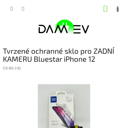
Přejít
NÁKUP
na
obsah
KOŠÍK
Tvrzené ochranné sklo pro ZADNÍ
KAMERU Bluestar iPhone 12
OS-BS-192