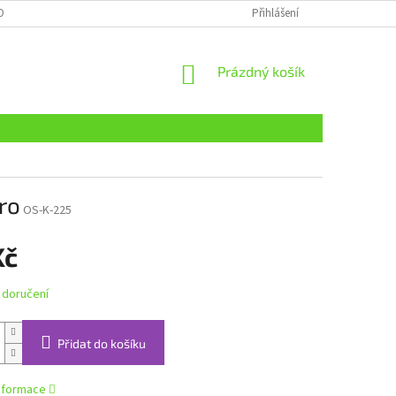
OBNÍCH ÚDAJŮ
Přihlášení
NÁKUPNÍ
Prázdný košík
KOŠÍK
ro
OS-K-225
Kč
 doručení
Přidat do košíku
informace