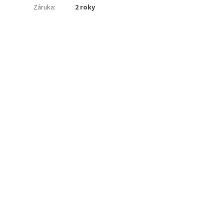
Záruka
:
2 roky