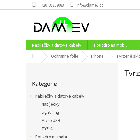
Přejít
+420731252088
Info@damev.cz
na
obsah
Nabíječky a datové kabely
Pouzdro na mobil
Domů
Ochranné fólie
IPhone
Tvrzené sklo
P
Tvrz
o
Přeskočit
s
Kategorie
kategorie
t
r
Nabíječky a datové kabely
a
Nabíječky
n
Lightining
n
í
Micro USB
p
TYP-C
a
Pouzdro na mobil