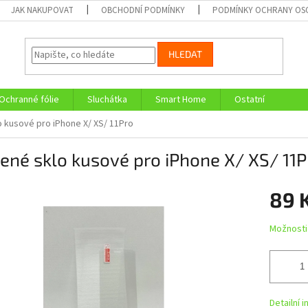
JAK NAKUPOVAT
OBCHODNÍ PODMÍNKY
PODMÍNKY OCHRANY OS
HLEDAT
Ochranné fólie
Sluchátka
Smart Home
Ostatní
 kusové pro iPhone X/ XS/ 11Pro
ené sklo kusové pro iPhone X/ XS/ 11P
89 
Měrná
Možnosti
cena:
Detailní 