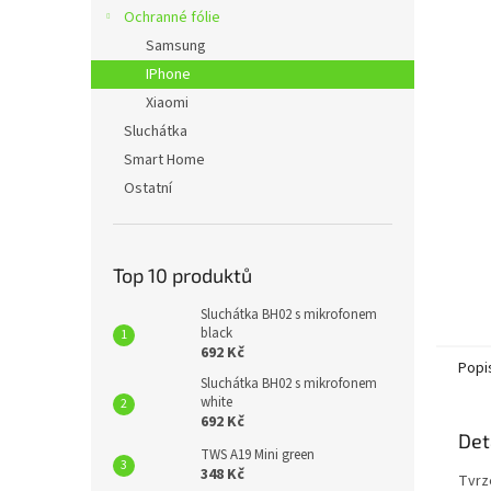
n
Ochranné fólie
e
Samsung
l
IPhone
Xiaomi
Sluchátka
Smart Home
Ostatní
Top 10 produktů
Sluchátka BH02 s mikrofonem
black
692 Kč
Popi
Sluchátka BH02 s mikrofonem
white
692 Kč
Det
TWS A19 Mini green
348 Kč
Tvrz