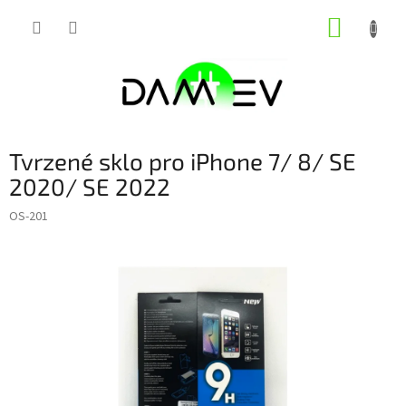
Přejít
NÁKUP
na
obsah
KOŠÍK
Tvrzené sklo pro iPhone 7/ 8/ SE
2020/ SE 2022
OS-201