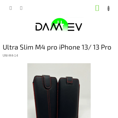
Přejít
NÁKUP
na
obsah
KOŠÍK
Ultra Slim M4 pro iPhone 13/ 13 Pro
UNI-M4-14