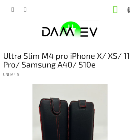
Přejít
NÁKUP
na
obsah
KOŠÍK
Ultra Slim M4 pro iPhone X/ XS/ 11
Pro/ Samsung A40/ S10e
UNI-M4-5