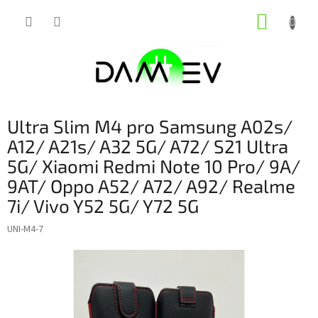
Přejít
NÁKUP
na
obsah
KOŠÍK
Ultra Slim M4 pro Samsung A02s/
A12/ A21s/ A32 5G/ A72/ S21 Ultra
5G/ Xiaomi Redmi Note 10 Pro/ 9A/
9AT/ Oppo A52/ A72/ A92/ Realme
7i/ Vivo Y52 5G/ Y72 5G
UNI-M4-7